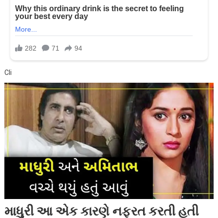
Cli
માધુરી આ એક કારણે નફરત કરતી હતી