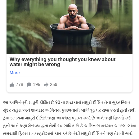
આ અભિનેત્રી માધુરી દીક્ષિત છે 90 ના દાયકામાં માધુરી દીક્ષિત તેના સુંદર સ્મિત
સુંદર ચહેરા અને શાનદાર અભિનય કુશળતાથી બોલિવૂડ પર રાજ કરતી હતી તેથી
ટૂંકા સમયમાં માધુરી દીક્ષિતે ઘણા આકર્ષણ પ્રાપ્ત કર્યા છે અને ઘણી ફિલ્મો કરી
હતી અને ઘણા મેળવ્યા હતા તેથી સ્વાભાવિક છે કે અમિતાભ બચ્ચન આટલા લાંબા
સમયથી ફિલ્મ ઇન્ડસ્ટ્રીઝમાં કામ કરે છે તેથી માધુરી દીક્ષિતને પણ તેમની સાથે