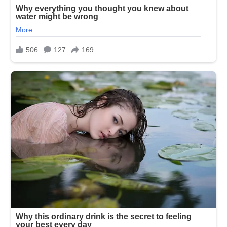
નથી
કર્યું
સાથે
કામ…