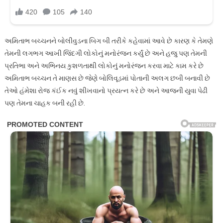
અમિતાભ બચ્ચનને બોલીવુડના બિગ બી તરીકે કહેવામાં આવે છે કારણ કે તેમણે
તેમની લગભગ આખી જિંદગી લોકોનું મનોરંજન કર્યું છે અને હજુ પણ તેમની
પ્રતિભા અને અભિનય કુશળતાથી લોકોનું મનોરંજન કરવા માટે કામ કરે છે
અમિતાભ બચ્ચન તે માણસ છે જેણે બોલિવૂડમાં પોતાની અલગ છબી બનાવી છે
તેઓ હંમેશા રોજ કંઈક નવું શીખવાનો પ્રયત્ન કરે છે અને આજની યુવા પેઢી
પણ તેમના ચાહક બની રહી છે.