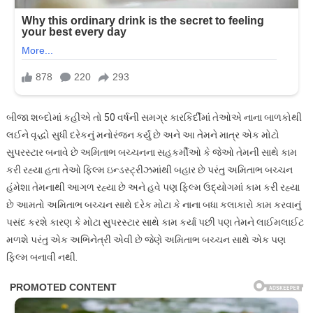
બીજા શબ્દોમાં કહીએ તો 50 વર્ષની સમગ્ર કારકિર્દીમાં તેઓએ નાના બાળકોથી
લઈને વૃદ્ધો સુધી દરેકનું મનોરંજન કર્યું છે અને આ તેમને માત્ર એક મોટો
સુપરસ્ટાર બનાવે છે અમિતાભ બચ્ચનના સહકર્મીઓ કે જેઓ તેમની સાથે કામ
કરી રહ્યા હતા તેઓ ફિલ્મ ઇન્ડસ્ટ્રીઝમાંથી બહાર છે પરંતુ અમિતાભ બચ્ચન
હંમેશા તેમનાથી આગળ રહ્યા છે અને હવે પણ ફિલ્મ ઉદ્યોગમાં કામ કરી રહ્યા
છે આમતો અમિતાભ બચ્ચન સાથે દરેક મોટા કે નાના બધા કલાકારો કામ કરવાનું
પસંદ કરશે કારણ કે મોટા સુપરસ્ટાર સાથે કામ કર્યા પછી પણ તેમને લાઈમલાઈટ
મળશે પરંતુ એક અભિનેત્રી એવી છે જેણે અમિતાભ બચ્ચન સાથે એક પણ
ફિલ્મ બનાવી નથી.