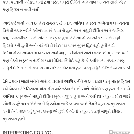
કામ કરવાની ઓફર મળી હશે પરંતુ માધુરી દીક્ષિતે અમિતાભ બચ્ચન સાથે એક
પણ ફિલ્મ બનાવી નથી.
એવું કહેવામાં આવે છે કે તે સમય દરમિયાન અનિલ કપૂરને અમિતાભ બચ્ચનના
વિરોધી સ્ટાર તરીકે ઓળખવામાં આવતો હતો અને માધુરી દીક્ષિત અને અનિલ
કપૂર એકબીજા સાથે એટલા નજીક હતા કે તેઓએ એકબીજા સાથે ઘણી
ફિલ્મો કરી હતી અને ત્યાં જોડી મોટા પડદા પર સુપર હિટ રહી હતી ભલે
નિર્દેશકોએ અમિતાભ બચ્ચન અને માધુરી દીક્ષિતને સાથે લાવવાનો પ્રયત્ન કર્યો
પણ તેઓ સફળ ન થઈ શક્યા મીડિયા રિપોર્ટ કહે છે કે અમિતાભ બચ્ચન પણ
માધુરી દીક્ષિત સાથે કામ કરવા માટે રસ ધરાવતા હતા પરંતુ માધુરી દીક્ષિતે હા ના પાડી.
ડેવિડ ધવન જ્યાં બંનેને સાથે લાવવામાં આંશિક રીતે સફળ થયા પરંતુ માત્ર ફિલ્મ
બડે મિયાં છોટે મિયાંના એક ગીત માટે જેમાં તેમની સાથે ગોવિંદા પણ હતા તે સમયે
અનિલ કપૂર અને માધુરી દીક્ષિત ખૂબ નજીક હતા અને અનિલ કપૂરના મોટા ભાઈ
બોની કપૂરે આ બંનેને ઘણી ફિલ્મોમાં સાથે લાવ્યા અને તેમને ખૂબ જ પ્રખ્યાત
કર્યા તેની પાછળનું મુખ્ય કારણ એ હશે કે બોની કપૂરને કારણે માધુરી દીક્ષિત
પ્રખ્યાત હતી.