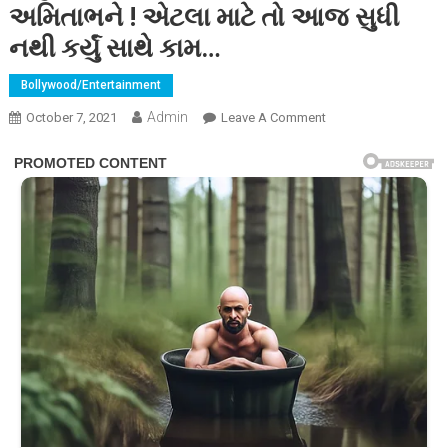
અમિતાભને ! એટલા માટે તો આજ સુધી
નથી કર્યું સાથે કામ…
Bollywood/Entertainment
Admin
On
October 7, 2021
Leave A Comment
માધુરી
આ
એક
કારણે
નફરત
કરતી
હતી
અમિતાભને
!
એટલા
માટે
તો
આજ
સુધી