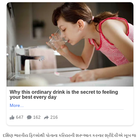
દક્ષિણ ભારતીય ફિલ્મોથી પોતાના કરિયરની શરૂઆત કરનાર શ્રીદેવીએ ખૂબ જ