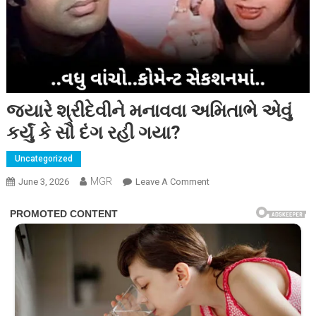
જ્યારે શ્રીદેવીને મનાવવા અમિતાભે એવું
કર્યું કે સૌ દંગ રહી ગયા?
Uncategorized
MGR
On
June 3, 2026
Leave A Comment
જ્યારે
શ્રીદેવીને
મનાવવા
અમિતાભે
એવું
કર્યું
કે
સૌ