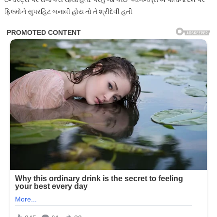
ફિલ્મોને સુપરહિટ બનાવી હોય તો તે શ્રીદેવી હતી.