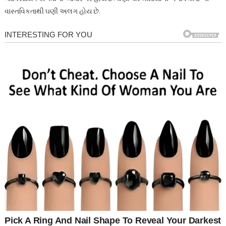
વાસ્તવિકતાથી ઘણી અલગ હોય છે.