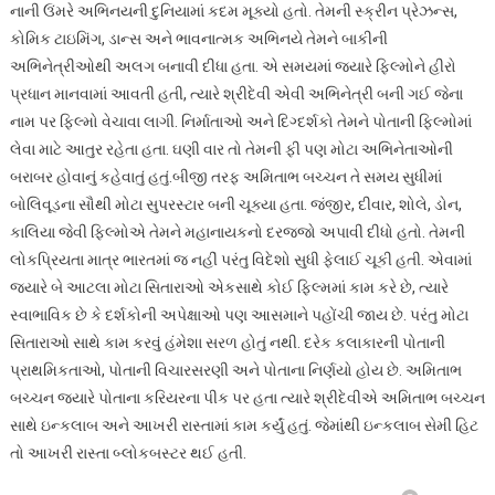
નાની ઉંમરે અભિનયની દુનિયામાં કદમ મૂક્યો હતો. તેમની સ્ક્રીન પ્રેઝન્સ,
કોમિક ટાઇમિંગ, ડાન્સ અને ભાવનાત્મક અભિનયે તેમને બાકીની
અભિનેત્રીઓથી અલગ બનાવી દીધા હતા. એ સમયમાં જ્યારે ફિલ્મોને હીરો
પ્રધાન માનવામાં આવતી હતી, ત્યારે શ્રીદેવી એવી અભિનેત્રી બની ગઈ જેના
નામ પર ફિલ્મો વેચાવા લાગી. નિર્માતાઓ અને દિગ્દર્શકો તેમને પોતાની ફિલ્મોમાં
લેવા માટે આતુર રહેતા હતા. ઘણી વાર તો તેમની ફી પણ મોટા અભિનેતાઓની
બરાબર હોવાનું કહેવાતું હતું.બીજી તરફ અમિતાભ બચ્ચન તે સમય સુધીમાં
બોલિવૂડના સૌથી મોટા સુપરસ્ટાર બની ચૂક્યા હતા. જંજીર, દીવાર, શોલે, ડોન,
કાલિયા જેવી ફિલ્મોએ તેમને મહાનાયકનો દરજ્જો અપાવી દીધો હતો. તેમની
લોકપ્રિયતા માત્ર ભારતમાં જ નહીં પરંતુ વિદેશો સુધી ફેલાઈ ચૂકી હતી. એવામાં
જ્યારે બે આટલા મોટા સિતારાઓ એકસાથે કોઈ ફિલ્મમાં કામ કરે છે, ત્યારે
સ્વાભાવિક છે કે દર્શકોની અપેક્ષાઓ પણ આસમાને પહોંચી જાય છે. પરંતુ મોટા
સિતારાઓ સાથે કામ કરવું હંમેશા સરળ હોતું નથી. દરેક કલાકારની પોતાની
પ્રાથમિકતાઓ, પોતાની વિચારસરણી અને પોતાના નિર્ણયો હોય છે. અમિતાભ
બચ્ચન જ્યારે પોતાના કરિયરના પીક પર હતા ત્યારે શ્રીદેવીએ અમિતાભ બચ્ચન
સાથે ઇન્કલાબ અને આખરી રાસ્તામાં કામ કર્યું હતું. જેમાંથી ઇન્કલાબ સેમી હિટ
તો આખરી રાસ્તા બ્લોકબસ્ટર થઈ હતી.