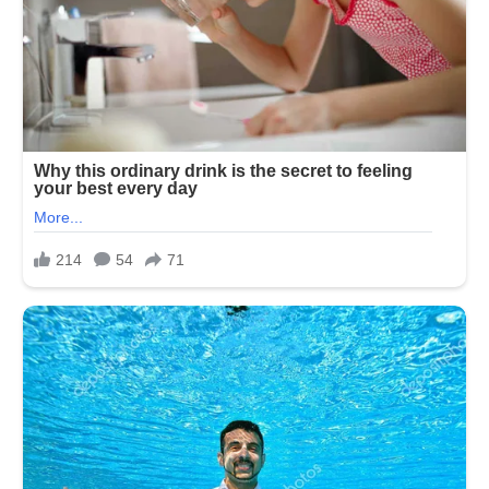
દંગ
રહી
ગયા?