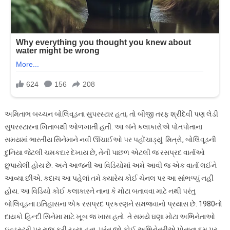
અમિતાભ બચ્ચન બોલિવૂડના સુપરસ્ટાર હતા, તો બીજી તરફ શ્રીદેવી પણ લેડી
સુપરસ્ટારના ખિતાબથી ઓળખાતી હતી. આ બંને કલાકારોએ પોતપોતાના
સમયમાં ભારતીય સિનેમાને નવી ઊંચાઈઓ પર પહોંચાડ્યું. મિત્રો, બોલિવૂડની
દુનિયા જેટલી ચમકદાર દેખાય છે, તેની પાછળ એટલી જ રસપ્રદ વાર્તાઓ
છુપાયેલી હોય છે. અને આજની આ વિડિયોમાં અમે આવી જ એક વાર્તા લઈને
આવ્યા છીએ. કદાચ આ પહેલાં તમે ક્યારેય કોઈ ચેનલ પર આ સાંભળ્યું નહીં
હોય. આ વિડિયો કોઈ કલાકારને નાના કે મોટા બતાવવા માટે નથી પરંતુ
બોલિવૂડના ઇતિહાસના એક રસપ્રદ પ્રકરણને સમજવાનો પ્રયાસ છે. 1980નો
દાયકો હિન્દી સિનેમા માટે ખૂબ જ ખાસ હતો. તે સમયે ઘણા મોટા અભિનેતાઓ
ઇન્ડસ્ટ્રી પર રાજ કરી રહ્યા હતા. પરંતુ જો કોઈ અભિનેત્રીએ પોતાના દમ પર