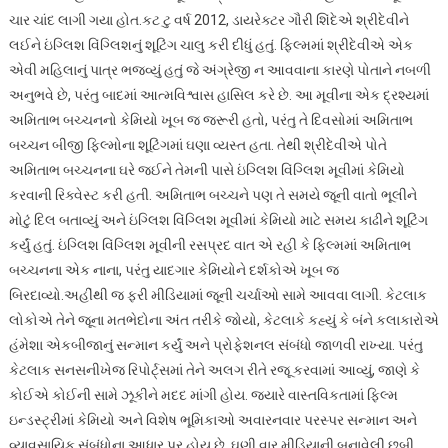
ચાર ચાંદ લાગી ગયા હોત.કટ ટુ વર્ષ 2012, ડાયરેક્ટર ગૌરી શિંદેએ શ્રીદેવીને
લઈને ઇંગ્લિશ વિંગ્લિશનું શૂટિંગ ચાલુ કરી દીધું હતું. ફિલ્મમાં શ્રીદેવીએ એક
એવી મહિલાનું પાત્ર ભજવ્યું હતું જે અંગ્રેજી ન આવવાના કારણે પોતાને નબળી
અનુભવે છે, પરંતુ બાદમાં આત્મવિશ્વાસ હાસિલ કરે છે. આ મૂવીના એક દ્રશ્યમાં
અમિતાભ બચ્ચનનો કેમિયો ખૂબ જ જરૂરી હતો, પરંતુ તે દિવસોમાં અમિતાભ
બચ્ચન બીજી ફિલ્મોના શૂટિંગમાં ઘણા વ્યસ્ત હતા. તેથી શ્રીદેવીએ પોતે
અમિતાભ બચ્ચનના ઘરે જઈને તેમની પાસે ઇંગ્લિશ વિંગ્લિશ મૂવીમાં કેમિયો
કરવાની રિક્વેસ્ટ કરી હતી. અમિતાભ બચ્ચને પણ તે સમયે જૂની વાતો ભૂલીને
મોટું દિલ બતાવ્યું અને ઇંગ્લિશ વિંગ્લિશ મૂવીમાં કેમિયો માટે સમય કાઢીને શૂટિંગ
કર્યું હતું. ઇંગ્લિશ વિંગ્લિશ મૂવીની રસપ્રદ વાત એ રહી કે ફિલ્મમાં અમિતાભ
બચ્ચનના એક નાના, પરંતુ યાદગાર કેમિયોને દર્શકોએ ખૂબ જ
બિરદાવ્યો.અહીંથી જ ફરી મીડિયામાં જૂની ચર્ચાઓ સામે આવવા લાગી. કેટલાક
લોકોએ તેને જૂના મતભેદોના અંત તરીકે જોયો, કેટલાકે કહ્યું કે બંને કલાકારોએ
હંમેશા એકબીજાનું સન્માન કર્યું અને પ્રોફેશનલ સંબંધો જાળવી રાખ્યા. પરંતુ
કેટલાક સનસનીખેજ રિપોર્ટ્સમાં તેને અલગ રીતે રજૂ કરવામાં આવ્યું, જાણે કે
કોઈએ કોઈની સામે ઝૂકીને મદદ માંગી હોય. જ્યારે વાસ્તવિકતામાં ફિલ્મ
ઇન્ડસ્ટ્રીમાં કેમિયો અને વિશેષ ભૂમિકાઓ અવારનવાર પરસ્પર સન્માન અને
વ્યાવસાયિક સંબંધોના આધાર પર હોય છે. ઘણી વાર મીડિયાની બનાવેલી છબી