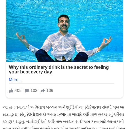
આ સમયગાળામાં અમિતાભ બચ્ચન અને શ્રીદેવીના પ્રોફેશનલ સંબંધો ખૂબ જ
સારા હતા. પરંતુ 90નો દાયકો આવતા-આવતા જ્યારે અમિતાભ બચ્ચનનું કરિયર
ઢલાણ પર હતું, ત્યારે શ્રીદેવી અમિતાભ બચ્ચન સાથે કામ કરવા માટે આનાકાની
કરવા લાગી હતી.ખરેખર જ્યારે મુકુલ એસ. આનંદ અમિતાભ બચ્ચન પાસે ફિલ્મ