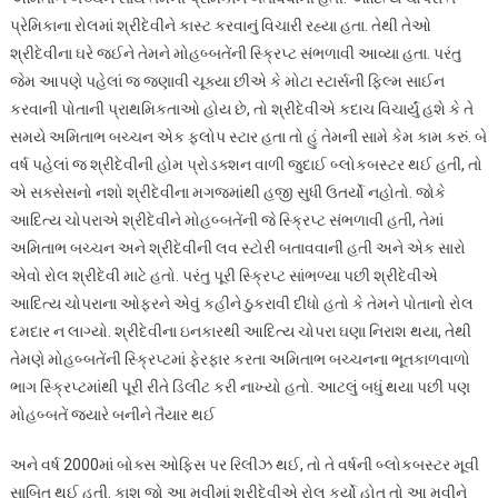
પ્રેમિકાના રોલમાં શ્રીદેવીને કાસ્ટ કરવાનું વિચારી રહ્યા હતા. તેથી તેઓ
શ્રીદેવીના ઘરે જઈને તેમને મોહબ્બતેંની સ્ક્રિપ્ટ સંભળાવી આવ્યા હતા. પરંતુ
જેમ આપણે પહેલાં જ જણાવી ચૂક્યા છીએ કે મોટા સ્ટાર્સની ફિલ્મ સાઈન
કરવાની પોતાની પ્રાથમિકતાઓ હોય છે, તો શ્રીદેવીએ કદાચ વિચાર્યું હશે કે તે
સમયે અમિતાભ બચ્ચન એક ફ્લોપ સ્ટાર હતા તો હું તેમની સામે કેમ કામ કરું. બે
વર્ષ પહેલાં જ શ્રીદેવીની હોમ પ્રોડક્શન વાળી જુદાઈ બ્લોકબસ્ટર થઈ હતી, તો
એ સક્સેસનો નશો શ્રીદેવીના મગજમાંથી હજી સુધી ઉતર્યો નહોતો. જોકે
આદિત્ય ચોપરાએ શ્રીદેવીને મોહબ્બતેંની જે સ્ક્રિપ્ટ સંભળાવી હતી, તેમાં
અમિતાભ બચ્ચન અને શ્રીદેવીની લવ સ્ટોરી બતાવવાની હતી અને એક સારો
એવો રોલ શ્રીદેવી માટે હતો. પરંતુ પૂરી સ્ક્રિપ્ટ સાંભળ્યા પછી શ્રીદેવીએ
આદિત્ય ચોપરાના ઓફરને એવું કહીને ઠુકરાવી દીધો હતો કે તેમને પોતાનો રોલ
દમદાર ન લાગ્યો. શ્રીદેવીના ઇનકારથી આદિત્ય ચોપરા ઘણા નિરાશ થયા, તેથી
તેમણે મોહબ્બતેંની સ્ક્રિપ્ટમાં ફેરફાર કરતા અમિતાભ બચ્ચનના ભૂતકાળવાળો
ભાગ સ્ક્રિપ્ટમાંથી પૂરી રીતે ડિલીટ કરી નાખ્યો હતો. આટલું બધું થયા પછી પણ
મોહબ્બતેં જ્યારે બનીને તૈયાર થઈ
અને વર્ષ 2000માં બોક્સ ઓફિસ પર રિલીઝ થઈ, તો તે વર્ષની બ્લોકબસ્ટર મૂવી
સાબિત થઈ હતી. કાશ જો આ મૂવીમાં શ્રીદેવીએ રોલ કર્યો હોત તો આ મૂવીને