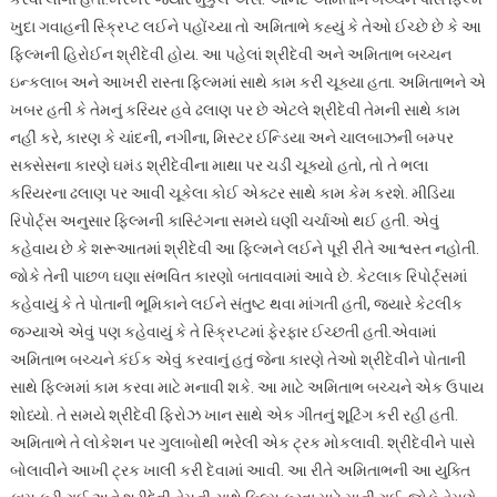
ખુદા ગવાહની સ્ક્રિપ્ટ લઈને પહોંચ્યા તો અમિતાભે કહ્યું કે તેઓ ઈચ્છે છે કે આ
ફિલ્મની હિરોઈન શ્રીદેવી હોય. આ પહેલાં શ્રીદેવી અને અમિતાભ બચ્ચન
ઇન્કલાબ અને આખરી રાસ્તા ફિલ્મમાં સાથે કામ કરી ચૂક્યા હતા. અમિતાભને એ
ખબર હતી કે તેમનું કરિયર હવે ઢલાણ પર છે એટલે શ્રીદેવી તેમની સાથે કામ
નહીં કરે, કારણ કે ચાંદની, નગીના, મિસ્ટર ઈન્ડિયા અને ચાલબાઝની બમ્પર
સક્સેસના કારણે ઘમંડ શ્રીદેવીના માથા પર ચડી ચૂક્યો હતો, તો તે ભલા
કરિયરના ઢલાણ પર આવી ચૂકેલા કોઈ એક્ટર સાથે કામ કેમ કરશે. મીડિયા
રિપોર્ટ્સ અનુસાર ફિલ્મની કાસ્ટિંગના સમયે ઘણી ચર્ચાઓ થઈ હતી. એવું
કહેવાય છે કે શરૂઆતમાં શ્રીદેવી આ ફિલ્મને લઈને પૂરી રીતે આશ્વસ્ત નહોતી.
જોકે તેની પાછળ ઘણા સંભવિત કારણો બતાવવામાં આવે છે. કેટલાક રિપોર્ટ્સમાં
કહેવાયું કે તે પોતાની ભૂમિકાને લઈને સંતુષ્ટ થવા માંગતી હતી, જ્યારે કેટલીક
જગ્યાએ એવું પણ કહેવાયું કે તે સ્ક્રિપ્ટમાં ફેરફાર ઈચ્છતી હતી.એવામાં
અમિતાભ બચ્ચને કંઈક એવું કરવાનું હતું જેના કારણે તેઓ શ્રીદેવીને પોતાની
સાથે ફિલ્મમાં કામ કરવા માટે મનાવી શકે. આ માટે અમિતાભ બચ્ચને એક ઉપાય
શોધ્યો. તે સમયે શ્રીદેવી ફિરોઝ ખાન સાથે એક ગીતનું શૂટિંગ કરી રહી હતી.
અમિતાભે તે લોકેશન પર ગુલાબોથી ભરેલી એક ટ્રક મોકલાવી. શ્રીદેવીને પાસે
બોલાવીને આખી ટ્રક ખાલી કરી દેવામાં આવી. આ રીતે અમિતાભની આ યુક્તિ