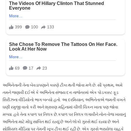
અભિનેતાની તેના બેવડાપણાને કારણે ટીકા થતી જોવા મળે છે. સૌ પ્રથમ, અમે
તમને જણાવી દઈએ કે અભિનેતા સંજય દત્ત તાજેતરમાં એક પોડકાસ્ટ ફૂડ
સિરીઝના વીડિયોનો ભાગ બન્યો હતો. આ દરમિયાન, અભિનેતાએ જમતી વખતે
ઘણી રમુજી વાતો કરી અને શ્રાવણ મહિનામાં ચીલી ચિકન ખાતા પણ જોવા
મળ્યા. હવે તેના કપાળ પર તિલક છે.કપાળ પર તિલક લગાવીને નોન-વેજ ખાવાનું
અભિનેતા માટે મોંઘુ સાબિત થઈ રહ્યું છે અને લોકો ગુસ્સે થઈ રહ્યા છે અને
સોશિયલ મીડિયા પર તેમની ખૂબ ટીકા થઈ રહી છે. એક ગુસ્સે ભરાયેલા ચાહકે