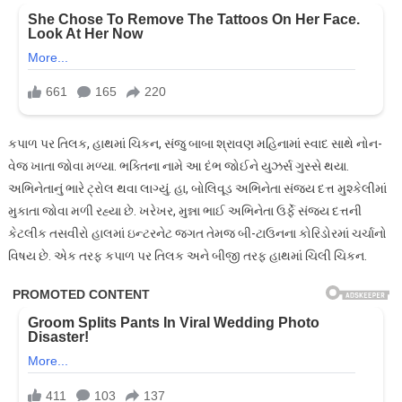
કપાળ પર તિલક, હાથમાં ચિકન, સંજુ બાબા શ્રાવણ મહિનામાં સ્વાદ સાથે નોન-
વેજ ખાતા જોવા મળ્યા. ભક્તિના નામે આ દંભ જોઈને યુઝર્સ ગુસ્સે થયા.
અભિનેતાનું ભારે ટ્રોલ થવા લાગ્યું. હા, બોલિવૂડ અભિનેતા સંજય દત્ત મુશ્કેલીમાં
મુકાતા જોવા મળી રહ્યા છે. ખરેખર, મુન્ના ભાઈ અભિનેતા ઉર્ફે સંજય દત્તની
કેટલીક તસવીરો હાલમાં ઇન્ટરનેટ જગત તેમજ બી-ટાઉનના કોરિડોરમાં ચર્ચાનો
વિષય છે. એક તરફ કપાળ પર તિલક અને બીજી તરફ હાથમાં ચિલી ચિકન.