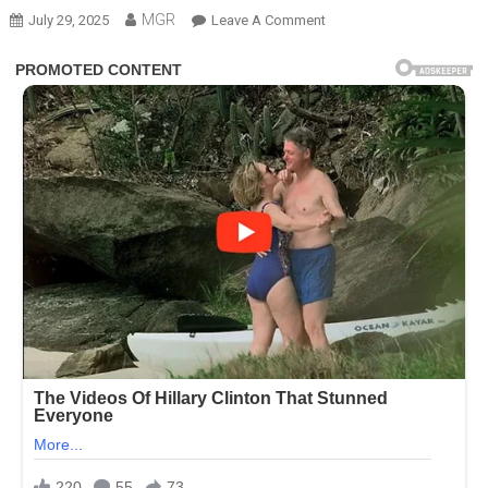
MGR
On
July 29, 2025
Leave A Comment
કપાળ
પર
તિલક,
મોઢામાં
ચિકન.
લોકોનો
ગુસ્સો
સંજય
દત્ત
પર
ભડકી
ઉઠ્યો,
ભક્તિના
નામે
તેને
કટ્ટરપંથીનો
ટેગ
લાગ્યો!