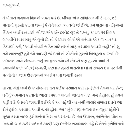
લખ્યું અને
તે પોતાને ભગવાન શિવનો ભક્ત કહે છે. બીજા એક સોશિયલ મીડિયા યુઝરે
પોતાનો ગુસ્સો કાઢતા લખ્યું કે તેને શરમ આવવી જોઈએ. તમે શ્રાવણ મહિનામાં
ચિકન ખાઈ રહ્યા છો. બીજા એક ઈન્ટરનેટ યુઝરે લખ્યું, કપાળ પર તિલક
લગાવીને માંસ ખાવું એ ગુનો છે. તો કેટલાક લોકોએ વારંવાર એક જ વાત પર
ટિપ્પણી કરી, “આવી બેવડી ભક્તિ માટે તમને માફ કરવામાં આવશે નહીં.” તો શું
તમે સાંભળ્યું? હવે જો આપણે જોઈએ તો લોકોનો ગુસ્સો બિલકુલ વાજબી છે.
ભક્તિના નામે સંજય દત્તનું આ કૃત્ય જોઈને કોઈને પણ ગુસ્સો આવે તે
સ્વાભાવિક છે. એટલું જ નહીં, કેટલાક ગુસ્સે ભરાયેલા લોકો સંજય દત્ત પર તેની
પત્નીની મજાક ઉડાવવાનો આરોપ પણ લગાવી રહ્યા
હા ના, એવું લાગે છે કે સંજય દત્તને કંઈક પરેશાન કરી રહ્યું છે.તે તેમના પર હિન્દુ
ધર્મનું અપમાન કરવાનો આરોપ પણ લગાવતો જોવા મળે છે. ગમે તે હોય, હું તમને
કહી દઉં કેતમને જણાવી દઈએ કે આ પહેલી વાર નથી જ્યારે સંજય દત્તને આ
રીતે ટ્રોલ કરવામાં આવી રહ્યો હોય. આ પહેલા પણ સંજય દત્ત જૂતા પહેરીને
પૂજા કરવા બદલ ટ્રોલર્સના નિશાના પર રહ્યા છે. આ ઉપરાંત, અભિનેતા પોતાના
નિયમો અને કઠોર વર્તનને કારણે પણ દરરોજ સમાચારમાં રહે છે.તેઓ ટ્રોલિંગનો