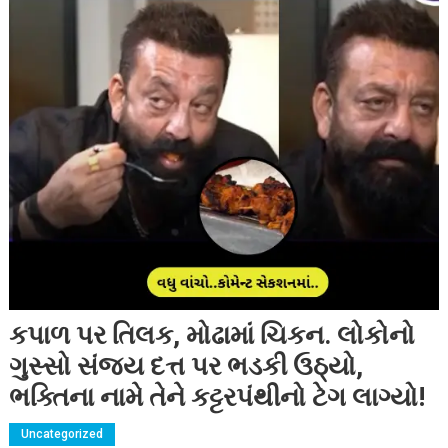
કપાળ પર તિલક, મોઢામાં ચિકન. લોકોનો
ગુસ્સો સંજય દત્ત પર ભડકી ઉઠ્યો,
ભક્તિના નામે તેને કટ્ટરપંથીનો ટેગ લાગ્યો!
Uncategorized