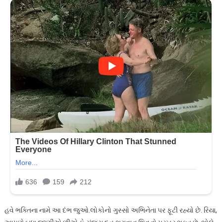
હવે ભક્તિના નામે આ દંભ જુઓ.લોકોનો ગુસ્સો અભિનેતા પર ફૂટી રહ્યો છે. રિયા,