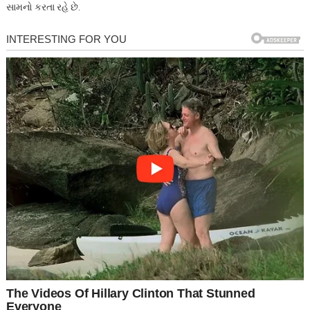
સામનો કરતા રહે છે.