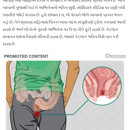
આપણે બધા જાણીએ છીએ કે સંજય દત્ત ભગવાન શિવનો પ્રખર ભક્ત છે. ભોલે
બાબાની પૂજાથી લઈને અભિનેતાની ભક્તિ સુધી, સોશિયલ મીડિયા પર ઘણી બધી
તસવીરો જોઈ શકાય છે. હવે સંજય દત્ત, જે પોતાને ભોલે બાબાનો પ્રખર ભક્ત
કહે છે, તેને શ્રાવણ મહિનામાં ચિકન ખાવા બદલ સંપૂર્ણપણે ટ્રોલ કરવામાં આવી
રહ્યો છે અને લોકોનો ગુસ્સો અભિનેતા પર ઉગ્ર રીતે ફૂટી રહ્યો છે. કેટલાક
સનાતન ધર્મના નિયમો શીખવી રહ્યા છે, જ્યારે કેટલાક ભક્તિ વિશે વાત કરી
રહ્યા છે.