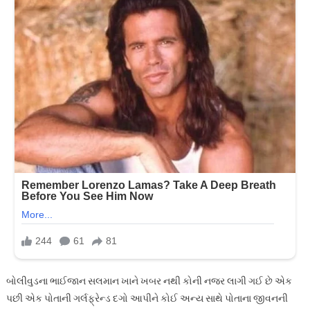
બોલીવુડના ભાઈજાન સલમાન ખાને ખબર નથી કોની નજર લાગી ગઈ છે એક
પછી એક પોતાની ગર્લફ્રેન્ડ દગો આપીને કોઈ અન્ય સાથે પોતાના જીવનની