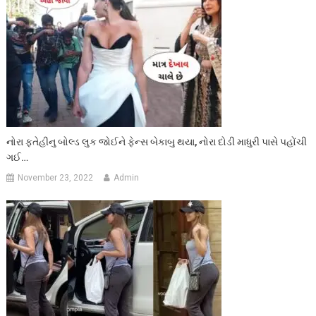
નોરા ફતેહીનુ બોલ્ડ લુક જોઈને ફેન્સ બેકાબુ થયા, નોરા દોડી માધુરી પાસે પહોંચી
ગઈ…
November 23, 2022
Admin