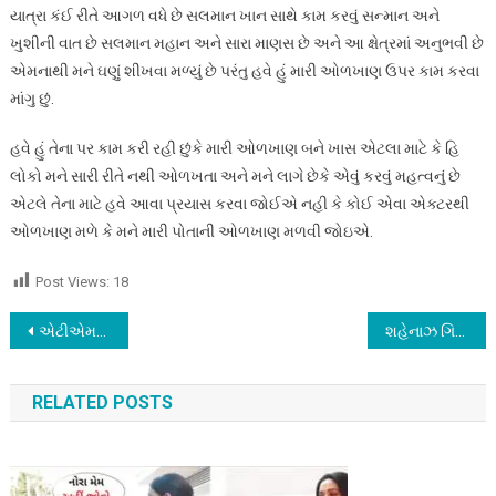
યાત્રા કંઈ રીતે આગળ વધે છે સલમાન ખાન સાથે કામ કરવું સન્માન અને
ખુશીની વાત છે સલમાન મહાન અને સારા માણસ છે અને આ ક્ષેત્રમાં અનુભવી છે
એમનાથી મને ઘણું શીખવા મળ્યું છે પરંતુ હવે હું મારી ઓળખાણ ઉપર કામ કરવા
માંગુ છું.
હવે હું તેના પર કામ કરી રહી છુંકે મારી ઓળખાણ બને ખાસ એટલા માટે કે હિ
લોકો મને સારી રીતે નથી ઓળખતા અને મને લાગે છેકે એવું કરવું મહત્વનું છે
એટલે તેના માટે હવે આવા પ્રયાસ કરવા જોઈએ નહી કે કોઈ એવા એક્ટરથી
ઓળખાણ મળે કે મને મારી પોતાની ઓળખાણ મળવી જોઇએ.
Post Views:
18
Post
એટીએમમાં એક સમયે ગાર્ડની નિકરી કરતા નવાઝુદ્દીન સિદ્દીકીએ ખરીદ્યું કરોડોનું આલીશાન ઘર…
શહેનાઝ ગિલ અને સલમાન ખાન બિગબોસમાં સિદ્ધાર્થ શુક્લાને યાદ કરીને રડી પડ્યા…
navigation
RELATED POSTS