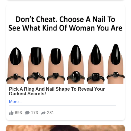
દગો
યુલિયા
વંતૂરે
કહ્યું…