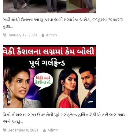
ગાડી માંથી ઉતરતા આ શું કરવા લાગી મલાઈકા અરોડા, જાહેરમાં જ પાછળ
હાથ…
January 17, 2023
Admin
વિકી કૌશલના લગ્ન ઉપર તેની પૂર્વ ગર્લફ્રેન્ડ હર્લિન શેઠીએ કરી લાલ આંખ
અને કહ્યું…
December 8, 2021
Admin