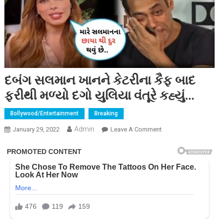
દબંગ સલમાન ખાનને કેટરીના કૈફ બાદ
ફરીથી મળ્યો દગો યુલિયા વંતૂરે કહ્યું…
Bollywood/Entertainment
Breaking
Admin
On
January 29, 2022
Leave A Comment
દબંગ
સલમાન
ખાનને
કેટરીના
કૈફ
બાદ
ફરીથી
મળ્યો