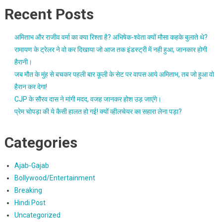
Recent Posts
अमिताभ और राजीव वर्मा का क्या रिश्ता है? अभिषेक-श्वेता क्यों मौसा कहके बुलाते थे?
रामायण के ट्रेलर ने वो कर दिखाया जो आज तक इंडस्ट्री में नही हुआ, जानकार होगी
हैरानी।
जब मौत के मुंह से बचकर पहली बार कूली के सेट पर वापस आये अमिताभ, तब जो हुआ वो
हैरान कर देगा!
CJP के सौरव दास ने मांगी मदद, वजह जानकर होश उड़ जाएंगे।
प्रेम चोपड़ा की ये कैसी हालत हो गई! क्यों व्हीलचेयर का सहारा लेना पड़ा?
Categories
Ajab-Gajab
Bollywood/Entertainment
Breaking
Hindi Post
Uncategorized