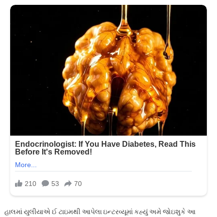
હાલમાં યુલીયાએ ઈ ટાઇમથી આપેલા ઇન્ટરવ્યૂમાં કહ્યું અમે જોઇશુકે આ