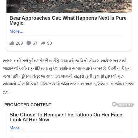
સલમાનની ગર્લફ્રેન્ડ કેટરીના કૈફે ગયા વર્ષે જ વિકી કૌશલ સાથે લગ્ન કર્યા
જયારે જેકલીન ફર્નાડિસના સુકેશ સાથેના સબંધ બધાને ખબર છે કેટરીના કૈફના
ગયા પછી યુલિયા વંતૂર જ સલમાન ખાનનો સહારો હતી હમણાં હાલમાં ગુરુ
રાંધવાનો એક વિડિઓ રીલિઝ થયો જેમાં સલમાન અને યુલિયા સાથે જોવા મળ્યા
હતા.