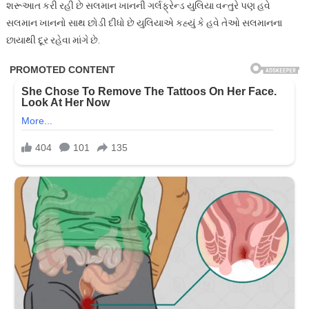
શરૂઆત કરી રહી છે સલમાન ખાનની ગર્લફ્રેન્ડ યુલિયા વન્તુરે પણ હવે
સલમાન ખાનનો સાથ છોડી દીધો છે યુલિયાએ કહ્યું કે હવે તેઓ સલમાનના
છાયાથી દૂર રહેવા માંગે છે.