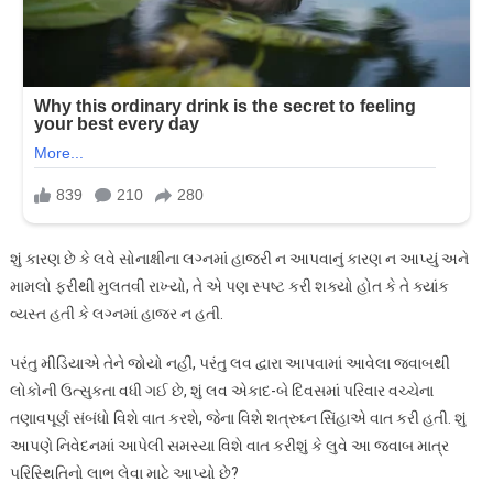
શું કારણ છે કે લવે સોનાક્ષીના લગ્નમાં હાજરી ન આપવાનું કારણ ન આપ્યું અને
મામલો ફરીથી મુલતવી રાખ્યો, તે એ પણ સ્પષ્ટ કરી શક્યો હોત કે તે ક્યાંક
વ્યસ્ત હતી કે લગ્નમાં હાજર ન હતી.
પરંતુ મીડિયાએ તેને જોયો નહીં, પરંતુ લવ દ્વારા આપવામાં આવેલા જવાબથી
લોકોની ઉત્સુકતા વધી ગઈ છે, શું લવ એકાદ-બે દિવસમાં પરિવાર વચ્ચેના
તણાવપૂર્ણ સંબંધો વિશે વાત કરશે, જેના વિશે શત્રુઘ્ન સિંહાએ વાત કરી હતી. શું
આપણે નિવેદનમાં આપેલી સમસ્યા વિશે વાત કરીશું કે લુવે આ જવાબ માત્ર
પરિસ્થિતિનો લાભ લેવા માટે આપ્યો છે?