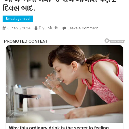
દિવસ બાદ.
Uncategorized
Diya Modh
On
June 25, 2024
Leave A Comment
સોનાક્ષીના
મોટાભાઈ
એ
આપ્યું
નિવેદન,
આ
લગ્નની
બધી
જ
પોલ
ખોલીશ
પણ
2
દિવસ
બાદ.