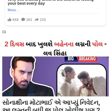
Cli
સોનાક્ષીના મોટાભાઈ એ આપ્યું નિવેદન,
આ લગ્નની બધી જ પોલ ખોલીશ પણ 2