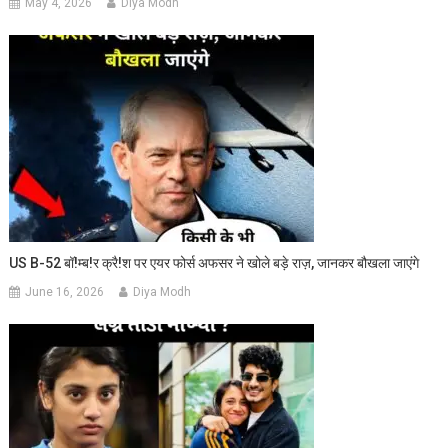
May 4, 2026
Diya Modh
US B-52 बॉ!म्ब!र क्रै!श पर एयर फोर्स अफसर ने खोले बड़े राज़, जानकर बौखला जाएंगे
June 16, 2026
Diya Modh