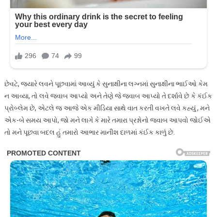
છેવટે, જ્યારે લવને પૂછવામાં આવ્યું કે સુનાક્ષીના લગ્નમાં સુનાક્ષીના ભાઈઓ કેમ
ન આવ્યા, તો લવે જવાબ આપ્યો અને તેણે જે જવાબ આપ્યો તે દર્શાવે છે કે કંઈક
પ્રોબ્લેમ છે, એટલે જ આજે એક મીડિયા સાથે વાત કરતી વખતે લવે કહ્યું , મને
એક-બે સમય આપો, જો મને લાગે કે મારે તમારા પ્રશ્નોનો જવાબ આપવો જોઈએ
તો મને પૂછવા બદલ હું તમારો આભાર માનીશ દાળમાં કંઈક કાળું છે.