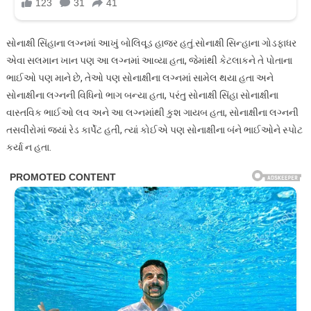
સોનાક્ષી સિંહાના લગ્નમાં આખું બોલિવૂડ હાજર હતું.સોનાક્ષી સિન્હાના ગોડફાધર
એવા સલમાન ખાન પણ આ લગ્નમાં આવ્યા હતા, જેમાંથી કેટલાકને તે પોતાના
ભાઈઓ પણ માને છે, તેઓ પણ સોનાક્ષીના લગ્નમાં સામેલ થયા હતા અને
સોનાક્ષીના લગ્નની વિધિનો ભાગ બન્યા હતા, પરંતુ સોનાક્ષી સિંહા સોનાક્ષીના
વાસ્તવિક ભાઈઓ લવ અને આ લગ્નમાંથી કુશ ગાયબ હતા, સોનાક્ષીના લગ્નની
તસવીરોમાં જ્યાં રેડ કાર્પેટ હતી, ત્યાં કોઈએ પણ સોનાક્ષીના બંને ભાઈઓને સ્પોટ
કર્યા ન હતા.