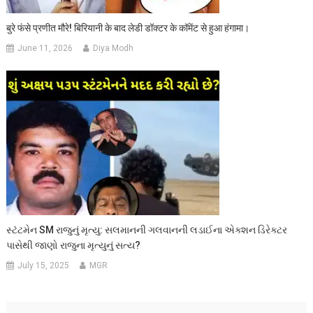
बुरे फंसे प्रणीत मौरे! बिरियानी के बाद लेडी डॉक्टर के कॉमेंट से हुआ हंगामा।
June 11, 2026
Diya Modh
સ્ટંટમેન SM રાજુનું મૃત્યુ: સલમાનની ગલવાનની લડાઈના એક્શન ડિરેક્ટર
પાસેથી જાણો રાજુના મૃત્યુનું સત્ય?
July 15, 2025
MGR