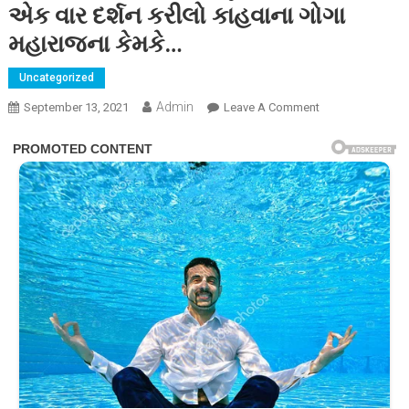
એક વાર દર્શન કરીલો કાહવાના ગોગા
મહારાજના કેમકે…
Uncategorized
Admin
On
September 13, 2021
Leave A Comment
તમારી
મનોકામના
પણ
પૂરી
ના
થતી
હોય
તો
એક
વાર
દર્શન
કરીલો
કાહવાના
ગોગા