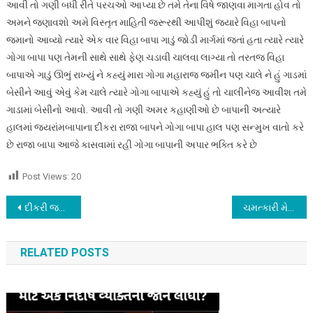
આવી તો ગણી બધી રીતે પરચઓ આપ્યા છે તમે તેના વિષે જાણવા માગતા હોવ તો
અમને જણાવશો અમે વિસ્તૃત માહિતી જરૂરથી આપીશું જ્યારે વિહા બાપનો
જમાનો આવ્યો ત્યારે એક વાર વિહા બાપા ગાડું જોડી માર્ગમાં જતાં હતા ત્યારે ત્યારે
ગોગા બાપા પણ તેમની સાથે સાથે ફેણ ચડાવી ચાલવા લાગ્યા તો તરતજ વિહા
બાપાએ ગાડું ઊભું રાખ્યું ને કહ્યું મારા ગોગા મહારાજ જમીન પણ ચાલે ને હું ગાડમાં
બેસીને આવું એવું કેમ ચાલે ત્યારે ગોગા બાપાએ કહ્યું હું તો ચાલીનેજ આવીશ તમે
ગાડામાં બેસીનો આવો. આવી તો ગણી અમર કહાણીઓ છે બાપાની અત્યારે
હાલમાં જયરાંમબાપાના દીકરા રાજા બાપને ગોગા બાપા હાલ પણ સન્મુખ વાતો કરે
છે રાજા બાપા આજે કાસવામાં રહી ગોગા બાપાની અપાર ભક્તિ કરે છે
Post Views:
20
Post
દીકરી જન્મી તો ખુશી કઈક આ રીતે મનાવી, જાણીને નવાઇ લાગશે, એક લાઈક આ યુગલ માટે
ચમત્કારી મેલડી માતાજીનું મંદિર, કોઈને મધમાખી કરડી નથી, જાણો આ મંદિર વિશે
navigation
RELATED POSTS