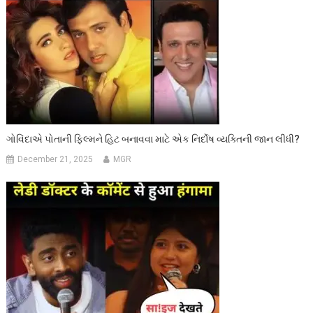
ગોવિંદાએ પોતાની ફિલ્મને હિટ બનાવવા માટે એક નિર્દોષ વ્યક્તિની જાન લીધી?
December 21, 2025
MGR