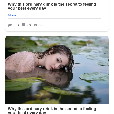
મહારાજના
કેમકે…