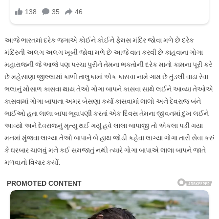
આજે ભારતમાં દરેક જગાએ કોઈને કોઈને ફેમસ મંદિર જોવા મળે છે દરેક
મંદિરની અલગ અલગ ખૂબી જોવા મળે છે આજે વાત કરવી છે કાહવાના ગોગા
મહારાજની જે આજે પણ પરચા પુરીને તેમના ભક્તોની દરેક માનો કામના પૂરી કરે
છે મહેસાણા જીલ્લામાં કાળી તાલુકામાં એક કાસવા નામે ગામ છે તુંડલી વાડા રેવા
ભલાનું મોસાળ કાસવા થાય તેઓ ગોગા બાપને કાસવા સાથે લઈને આવ્યા તેઓએ
કાસવામાં ગોગા બાપાના અમર બેસણા કર્યા કાસવામાં લાલો અને દેવરાજ બંને
ભાઈઓ હતા લાલા બાપા ભૂવાપણી કરતાં એક દિવસ તેમના જીવનમાં દુખ લઈને
આવ્યો અને દેવરાજનું મૃત્યુ થઈ ગયું હવે લાલા બાપાજી તો એકલા પડી ગયા
મનમાં મુંજવા લાગ્યા તેઓ બાપાને બે હાથ જોડી કહેવા લાગ્યા ગોગા તારી સેવા કરું
કે ઘરબાર ચાલવું મને કઈ સમજાતું નથી ત્યારે ગોગા બાપાએ લાલા બાપને જાતે
મળવાનો વિચાર કર્યો.