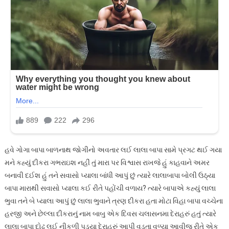
હવે ગોગા બાપા બાળનાથ જોગીનો અવતાર લઈ લાલા બાપા સામે પ્રગટ થઈ ગયા
મને કહ્યું દીકરા ગભરાઇશ નહીં તું મારા પર વિશ્વાસ રાખજે હું કાહવાને અમર
બનાવી દઈશ હું તને સવાસો પ્યાલા બાંધી આપું છું ત્યારે લાલાબાપા બોલી ઉઠ્યા
બાપા મારાથી સવાસો પ્યાલા કઈ રીતે પહોંચી વળાય? ત્યારે બાપાએ કહ્યું લાલા
ભુવા તને બે પ્યાલા આપું છું લાલા ભુવાને ત્રણ દીકરા હતા મોટા વિહા બાપા વચ્ચેના
હરજી અને છેલ્લા દીકરાનું નામ બાબુ એક દિવસ ચલાસનમા દેરાહરું હતું ત્યારે
લાલા બાપા દોઢ લઈ નીકળી પડ્યા દેરાહરું આપી વડતા વળ્યા આવીજ રીતે એક