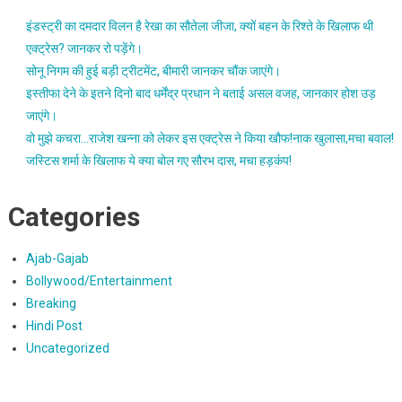
इंडस्ट्री का दमदार विलन है रेखा का सौतेला जीजा, क्यों बहन के रिश्ते के खिलाफ थी
एक्ट्रेस? जानकर रो पड़ेंगे।
सोनू निगम की हुई बड़ी ट्रीटमेंट, बीमारी जानकर चौंक जाएंगे।
इस्तीफा देने के इतने दिनो बाद धर्मेंद्र प्रधान ने बताई असल वजह, जानकार होश उड़
जाएंगे।
वो मुझे कचरा…राजेश खन्ना को लेकर इस एक्ट्रेस ने किया खौफ!नाक खुलासा,मचा बवाल!
जस्टिस शर्मा के खिलाफ ये क्या बोल गए सौरभ दास, मचा हड़कंप!
Categories
Ajab-Gajab
Bollywood/Entertainment
Breaking
Hindi Post
Uncategorized